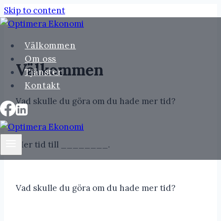
Skip to content
Välkommen
Om oss
Välkommen
Tjänster
Kontakt
Vad skulle du göra om du hade mer tid?
Mer tid till ________.
Vad skulle du göra om du hade mer tid?