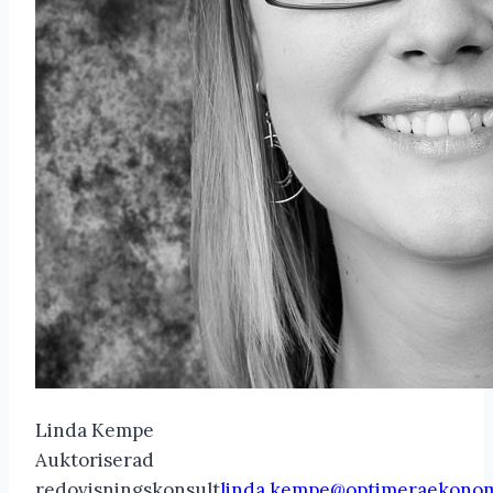
Linda Kempe
Auktoriserad
redovisningskonsult
linda.kempe@optimeraekonom